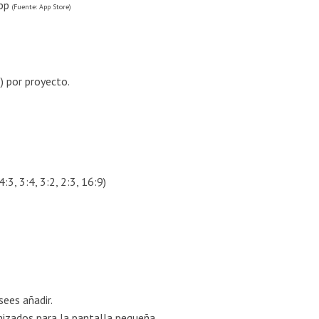
app
(Fuente: App Store)
) por proyecto.
3, 3:4, 3:2, 2:3, 16:9)
ees añadir.
mizados para la pantalla pequeña.