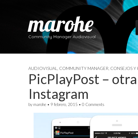
marohe
S
Community Manager Audiovisual
AUDIOVISUAL
,
COMMUNITY MANAGER
,
CONSEJOS Y
PicPlayPost – otra
Instagram
by
marohe
•
9 febrero, 2015
•
0 Comments