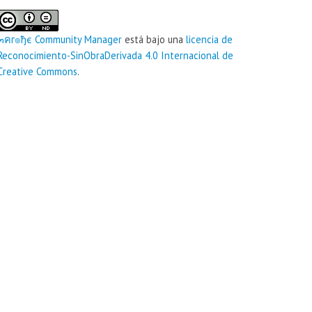
๓คг๏ђє‏ Community Manager
está bajo una
licencia de
Reconocimiento-SinObraDerivada 4.0 Internacional de
Creative Commons
.