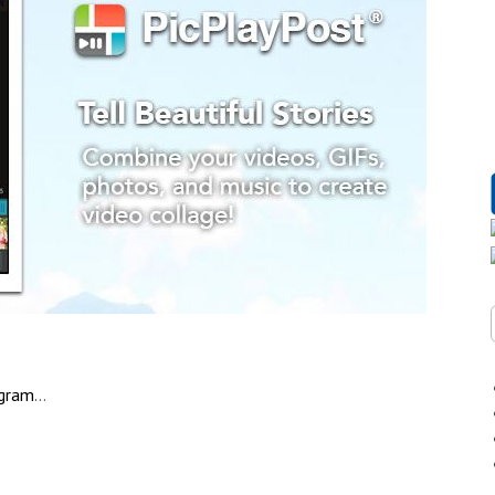
agram
…