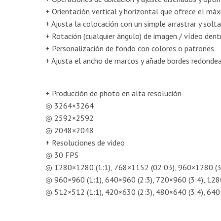
+ Orientación vertical y horizontal que ofrece el máx
+ Ajusta la colocación con un simple arrastrar y solt
+ Rotación (cualquier ángulo) de imagen / vídeo dent
+ Personalización de fondo con colores o patrones
+ Ajusta el ancho de marcos y añade bordes redond
+ Producción de photo en alta resolución
◎ 3264×3264
◎ 2592×2592
◎ 2048×2048
+ Resoluciones de video
◎ 30 FPS
◎ 1280×1280 (1:1), 768×1152 (02:03), 960×1280 (3:
◎ 960×960 (1:1), 640×960 (2:3), 720×960 (3:4), 128
◎ 512×512 (1:1), 420×630 (2:3), 480×640 (3:4), 640