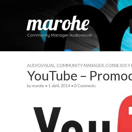
marohe
S
Community Manager Audiovisual
AUDIOVISUAL
,
COMMUNITY MANAGER
,
CONSEJOS Y
YouTube – Promoc
by
marohe
•
1 abril, 2014
•
0 Comments