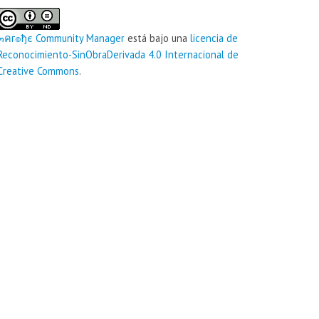
๓คг๏ђє‏ Community Manager
está bajo una
licencia de
Reconocimiento-SinObraDerivada 4.0 Internacional de
Creative Commons
.