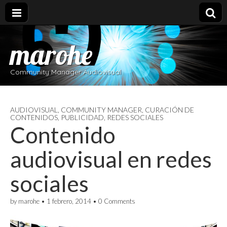
marohe
Community Manager Audiovisual
AUDIOVISUAL
,
COMMUNITY MANAGER
,
CURACIÓN DE
CONTENIDOS
,
PUBLICIDAD
,
REDES SOCIALES
Contenido
audiovisual en redes
sociales
by
marohe
•
1 febrero, 2014
•
0 Comments